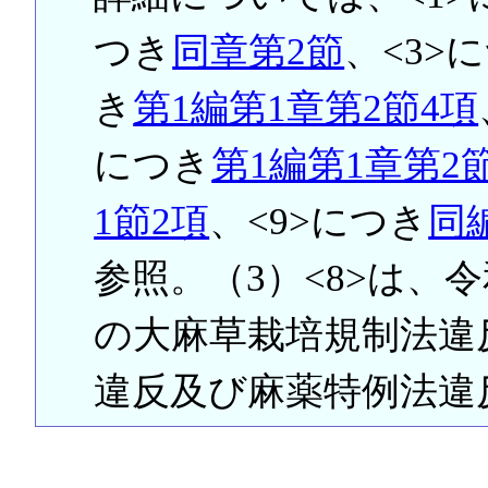
つき
同章第2節
、<3>
き
第1編第1章第2節4項
につき
第1編第1章第2
1節2項
、<9>につき
同
参照。（3）<8>は、
の大麻草栽培規制法違
違反及び麻薬特例法違