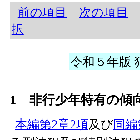
前の項目
次の項目
択
令和５年版 犯
1 非行少年特有の傾
本編第2章2項
及び
同編