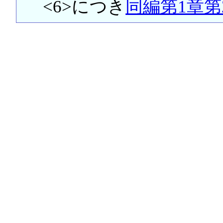
<6>につき
同編第1章第