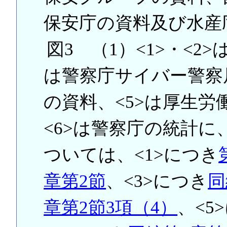
保安庁の資料及び水産
図3 （1）<1>・<2
は警察庁サイバー警察
の資料、<5>は厚生
<6>は警察庁の統計に
ついては、<1>につき
章第2節
、<3>につき
同
章第2節3項（4）
、<5