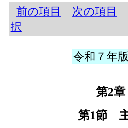
前の項目
次の項目
択
令和７年版 
第2
第1節 