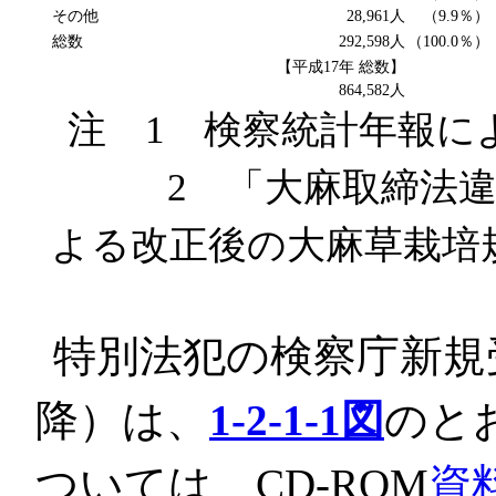
その他
28,961人
（9.9％）
総数
292,598人
（100.0％）
【平成17年 総数】
864,582人
注 1 検察統計年報に
2 「大麻取締法違反
よる改正後の大麻草栽培
特別法犯の検察庁新規
降）は、
1-2-1-1図
のと
ついては、CD-ROM
資