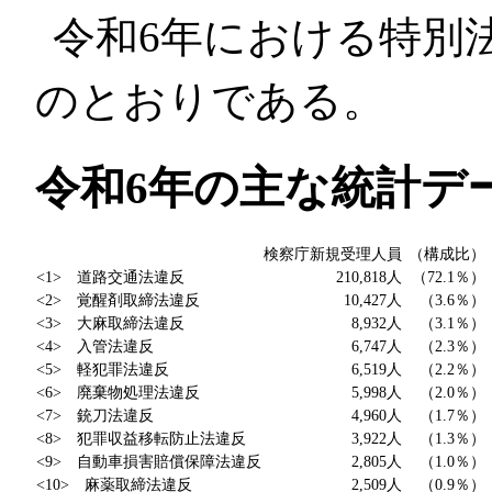
令和6年における特別
のとおりである。
令和6年の主な統計デ
検察庁新規受理人員
（構成比）
<1> 道路交通法違反
210,818人
（72.1％）
<2> 覚醒剤取締法違反
10,427人
（3.6％）
<3> 大麻取締法違反
8,932人
（3.1％）
<4> 入管法違反
6,747人
（2.3％）
<5> 軽犯罪法違反
6,519人
（2.2％）
<6> 廃棄物処理法違反
5,998人
（2.0％）
<7> 銃刀法違反
4,960人
（1.7％）
<8> 犯罪収益移転防止法違反
3,922人
（1.3％）
<9> 自動車損害賠償保障法違反
2,805人
（1.0％）
<10> 麻薬取締法違反
2,509人
（0.9％）