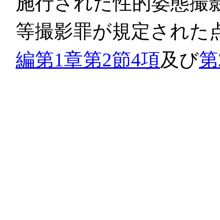
施行された性的姿態撮
等撮影罪が規定された
編第1章第2節4項
及び
第