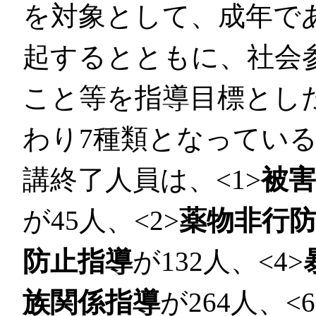
を対象として、成年で
起するとともに、社会
こと等を指導目標とし
わり7種類となってい
講終了人員は、<1>
被
が45人、<2>
薬物非行
防止指導
が132人、<4>
族関係指導
が264人、<6