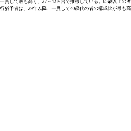
一貫して最も高く、27～42％台で推移している。65歳以上の
部執行猶予者は、29年以降、一貫して40歳代の者の構成比が最も