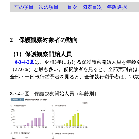
前の項目
次の項目
目次
図表目次
年版選択
2 保護観察対象者の動向
（1）保護観察開始人員
8-3-4-2図
は、令和3年における保護観察開始人員を年齢別に
（27.6％）と最も多い。仮釈放者を見ると、全部実刑者は
全部・一部執行猶予者を見ると、全部執行猶予者は、20歳代
8-3-4-2図 保護観察開始人員（年齢別）