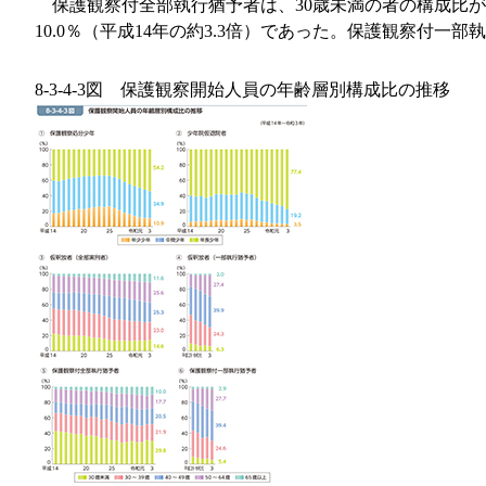
保護観察付全部執行猶予者は、30歳未満の者の構成比が
10.0％（平成14年の約3.3倍）であった。保護観察付一
8-3-4-3図 保護観察開始人員の年齢層別構成比の推移