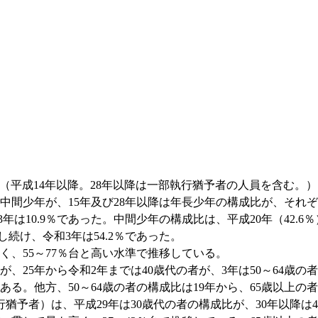
（平成14年以降。28年以降は一部執行猶予者の人員を含む。
では中間少年が、15年及び28年以降は年長少年の構成比が、それ
3年は10.9％であった。中間少年の構成比は、平成20年（42
し続け、令和3年は54.2％であった。
、55～77％台と高い水準で推移している。
が、25年から令和2年までは40歳代の者が、3年は50～64歳の
ある。他方、50～64歳の者の構成比は19年から、65歳以上の
執行猶予者）は、平成29年は30歳代の者の構成比が、30年以降