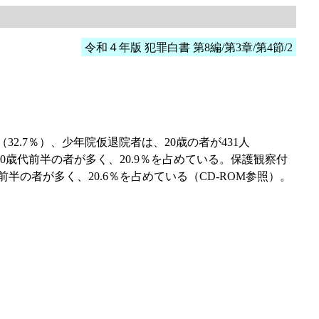
令和４年版 犯罪白書 第8編/第3章/第4節/2
2.7％）、少年院仮退院者は、20歳の者が431人
40歳代前半の者が多く、20.9％を占めている。保護観察付
半の者が多く、20.6％を占めている（CD-ROM参照）。