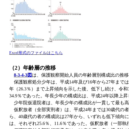
Excel形式のファイルはこちら
（2）年齢層の推移
8-3-4-3図
は、保護観察開始人員の年齢層別構成比の推移
保護観察処分少年は、平成14年及び16年から27年ま
年（26.3％）まで上昇傾向を示した後、低下し続け、令和
34.9％であった。年長少年の構成比は、平成24年以降上昇
少年院仮退院者は、年長少年の構成比が一貫して最も高く
仮釈放者（全部実刑者）は、平成24年までは30歳代の者
ら、40歳代の者の構成比は27年から、いずれも低下傾向に
は、それぞれ25.6％、11.6％であった。仮釈放者（一部