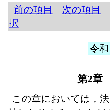
前の項目
次の項目
択
令和
第2章
この章においては，法