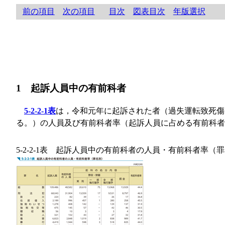
前の項目
次の項目
目次
図表目次
年版選択
1 起訴人員中の有前科者
5-2-2-1表
は，令和元年に起訴された者（過失運転致死傷
る。）の人員及び有前科者率（起訴人員に占める有前科者
5-2-2-1表 起訴人員中の有前科者の人員・有前科者率（