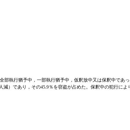
全部執行猶予中，一部執行猶予中，仮釈放中又は保釈中であっ
0人減）であり，その45.9％を窃盗が占めた。保釈中の犯行によ