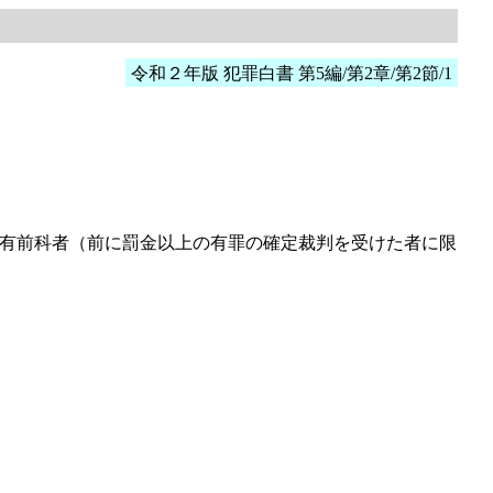
令和２年版 犯罪白書 第5編/第2章/第2節/1
有前科者（前に罰金以上の有罪の確定裁判を受けた者に限