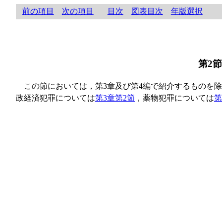
前の項目
次の項目
目次
図表目次
年版選択
第2
この節においては，第3章及び第4編で紹介するものを
政経済犯罪については
第3章第2節
，薬物犯罪については
第