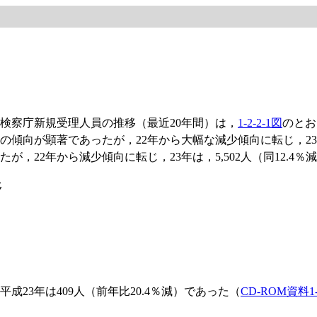
検察庁新規受理人員の推移（最近20年間）は，
1-2-2-1図
のとお
傾向が顕著であったが，22年から大幅な減少傾向に転じ，23年
，22年から減少傾向に転じ，23年は，5,502人（同12.4％
移
成23年は409人（前年比20.4％減）であった（
CD-ROM資料1-