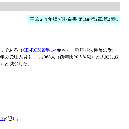
平成２４年版 犯罪白書 第1編/第2章/第2節/1
りである（
CD-ROM資料1-4
参照）。軽犯罪法違反の受理
の受理人員も，1万968人（前年比20.5％減）と大幅に減
減）と減少した。
4
参照）。