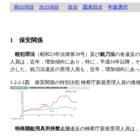
前の項目
次の項目
目次
図表目次
年版選択
1 保安関係
軽犯罪法
（昭和23年法律第39号）及び
銃刀法
の各違反の
人員は，近年，増加傾向にあり，特に，平成16年以降，その
少した。銃刀法違反の受理人員も，近年，増加傾向にあったが
1-2-2-1図 保安関係の特別法犯 検察庁新規受理人員の推
特殊開錠用具所持禁止法
違反の検察庁新規受理人員は，平