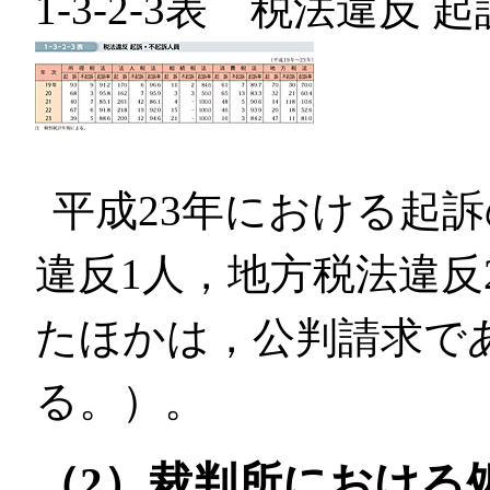
1-3-2-3表 税法違反
平成23年における起
違反1人，地方税法違反
たほかは，公判請求で
る。）。
（2）裁判所における