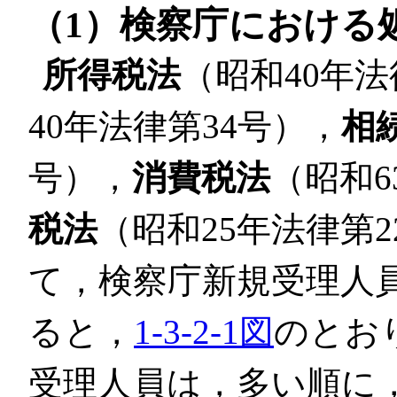
（1）検察庁における
所得税法
（昭和40年法
40年法律第34号），
相
号），
消費税法
（昭和6
税法
（昭和25年法律第
て，検察庁新規受理人員
ると，
1-3-2-1図
のとお
受理人員は，多い順に，