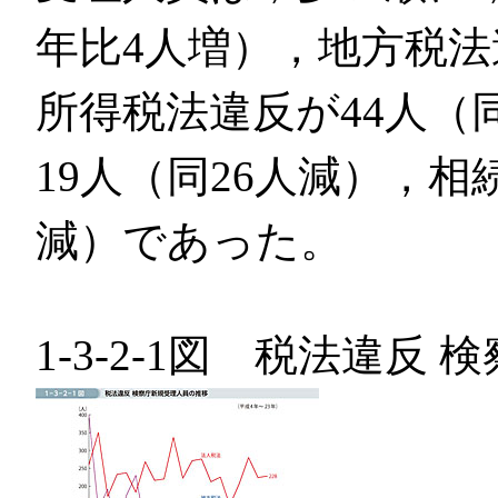
年比4人増），地方税法
所得税法違反が44人（
19人（同26人減），相
減）であった。
1-3-2-1図 税法違反