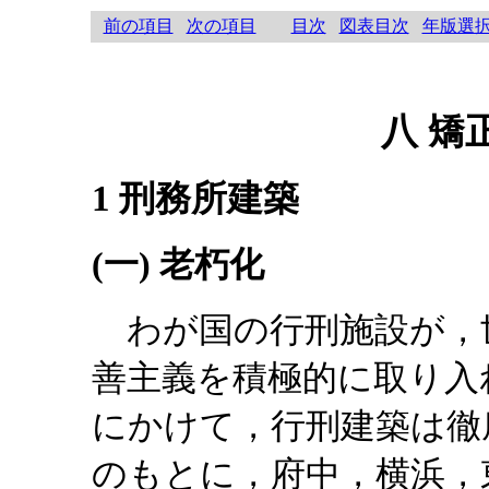
前の項目
次の項目
目次
図表目次
年版選
八 矯
1 刑務所建築
(一) 老朽化
わが国の行刑施設が，
善主義を積極的に取り入
にかけて，行刑建築は徹
のもとに，府中，横浜，