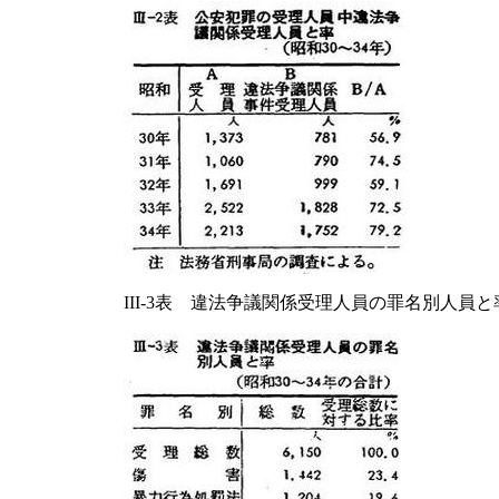
III-3表 違法争議関係受理人員の罪名別人員と率