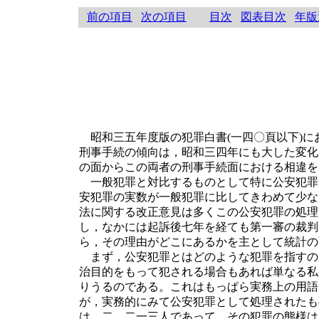
前の項目
次の項目
目次
図表目次
年版
昭和三五年度版の犯罪白書(一四〇頁以下)に
刑事手続の傾向は，昭和三四年にも大した変化
の面からこの両者の刑事手続面における相違を
一般犯罪と対比するものとして特に公安犯罪
安犯罪の実数が一般犯罪に比してきわめて少な
法に関する改正意見は多くこの公安犯罪の処理
し，なかには起訴後七年を経ても第一審の裁判
ら，その理由がどこにあるかを主として統計の
まず，公安犯罪とはどのような犯罪を指すの
治目的をもって犯される場合もあれば単なる私
りうるのである。これはもっぱら実務上の用語
が，実務的にみて公安犯罪として処理されたも
は，二，二一三人であって，その犯罪の態様は