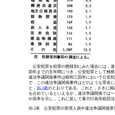
公安犯罪を犯罪の態様別にみた場合には，違
四年までの五年間につき，公安犯罪として検察
違法争議関係事件は昭和三四年において公安犯
で，この違法争議関係事件はどのような罪名に
と，
III-3表
のとおりである。これと，さきに掲
を占めているといえるが，違法争議関係では一
や高率を示し，これに反して暴力行為等処罰法
III-2表 公安犯罪の受理人員中違法争議関係受理