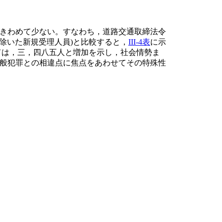
きわめて少ない。すなわち，道路交通取締法令
除いた新規受理人員)と比較すると，
III-4表
に示
ては，三，四八五人と増加を示し，社会情勢ま
般犯罪との相違点に焦点をあわせてその特殊性