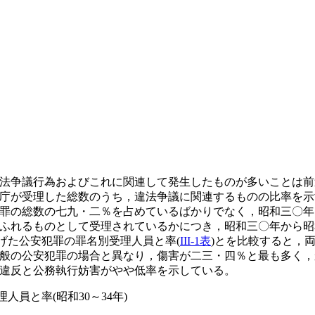
法争議行為およびこれに関連して発生したものが多いことは前
庁が受理した総数のうち，違法争議に関連するものの比率を示
罪の総数の七九・二％を占めているばかりでなく，昭和三〇年
ふれるものとして受理されているかにつき，昭和三〇年から昭
げた公安犯罪の罪名別受理人員と率(
III-1表
)とを比較すると，
般の公安犯罪の場合と異なり，傷害が二三・四％と最も多く，
違反と公務執行妨害がやや低率を示している。
人員と率(昭和30～34年)