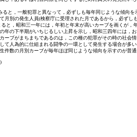
みると，一般犯罪と異なって，必ずしも毎年同じような傾向を
て月別の発生人員(検察庁に受理された月であるから，必ずし
よると，昭和三一年には，年初と年末が高いカーブを画くが，
の年の下半期がいちじるしい上昇を示し，昭和三四年には，お
カーブがまちまちであるのは，この種の犯罪がその時の社会情
して人為的に仕組まれる闘争の一環として発生する場合が多い
生件数の月別カーブが毎年ほぼ同じような傾向を示すのが普通
)