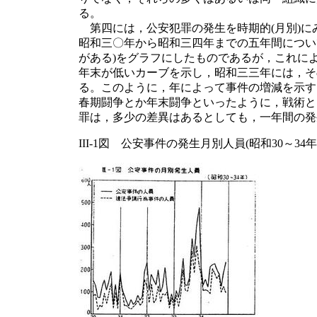
る。
第四には，公安犯罪の発生を時期的(月別)に
昭和三〇年から昭和三四年までの五年間につい
がある)をグラフにしたものであるが，これに
年末が低いカーブを示し，昭和三三年には，そ
る。このように，年によって事件の増減を示す
春期闘争とか年末闘争といったように，戦術と
罪は，多少の差異はあるとしても，一年間の発
III-1図 公安事件の発生月別人員(昭和30～34年