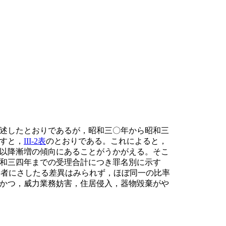
述したとおりであるが，昭和三〇年から昭和三
すと，
III-2表
のとおりである。これによると，
以降漸増の傾向にあることがうかがえる。そこ
和三四年までの受理合計につき罪名別に示す
両者にさしたる差異はみられず，ほぼ同一の比率
かつ，威力業務妨害，住居侵入，器物毀棄がや