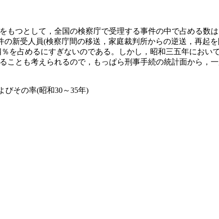
をもつとして，全国の検察庁で受理する事件の中で占める数は
事件の新受人員(検察庁間の移送，家庭裁判所からの逆送，再起を
四％を占めるにすぎないのである。しかし，昭和三五年におい
ることも考えられるので，もっぱら刑事手続の統計面から，一
びその率(昭和30～35年)