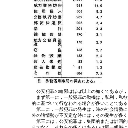
公安犯罪の輪郭はほぼ以上の如くであるが，
まず第一に，一般犯罪の動機は，私利，私欲
的に基づいて行なわれる場合が多いことである
第二に，一般犯罪の発生は，時の社会情勢に
外の諸情勢が不安定な時には，その発生が多く
第三には，公安犯罪は，集団的または計画的
りでなく，それらの多くはあるいは同一組織に