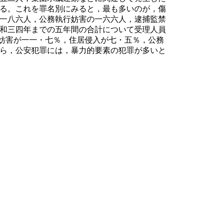
る。これを罪名別にみると，最も多いのが，傷
一八六人，公務執行妨害の一六六人，逮捕監禁
和三四年までの五年間の合計について受理人員
妨害が一一・七％，住居侵入が七・五％，公務
ら，公安犯罪には，暴力的要素の犯罪が多いと