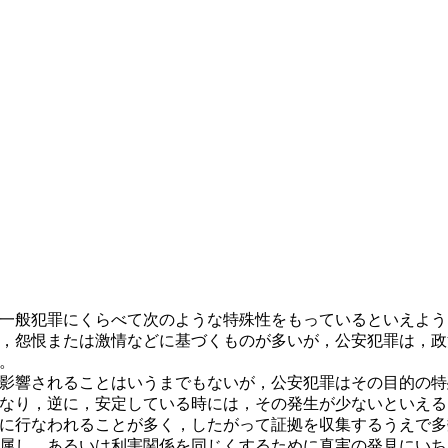
一般犯罪にくらべて次のような特殊性をもっているといえよう
，怨恨または激情などに基づくものが多いが，公安犯罪は，政
。
影響されることはいうまでもないが，公安犯罪はその目的の特
なり，逆に，安定している時には，その発生が少ないといえる
に行なわれることが多く，したがって証拠を収集するうえで多
属し，あるいは利害関係を同じくするために真実の発見にいち