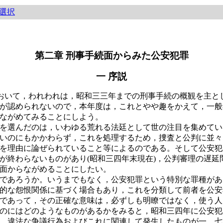
選択
第二章 刑事手続面からみた公安犯罪
一 序説
おいて，われわれは，昭和三三年までの刑事手続の概観を主と
が認められないので，本年度は，これとやや趣をかえて，一般
ながめてみることにしよう。
を選んだのは，いわゆる荒れる法廷として世の注目を集めてい
いのにもかかわらず，これを処理するため，捜査と公判に並々
を理由に論ぜられていること等によるのである。そして公安犯
が終わらないものがあり(昭和三四年末現在)，公判審理の遅延
面からながめることにしたい。
であろうか。いうまでもなく，公安犯罪という特別な罪種があ
的な怨恨関係に基づく場合もあり，これを分類して前者を公安
であって，その正確な意味は，必ずしも明瞭ではなく，使う人
のにはどのようなものがあるかをみると，昭和三四年に公安犯
，違法な争議行為およびこれに関連して発生したものが一，七