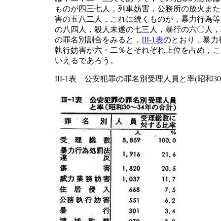
ものが四三七人，列車妨害，公務所の放火また
害の五八二人，これに続くものが，暴力行為等
の八四人，殺人未遂の七三人，暴行の六〇人，
の罪名別割合をみると，
III-1表
のとおり，暴力
執行妨害が六・二％とそれぞれ上位を占め，こ
いえるであろう。
III-1表 公安犯罪の罪名別受理人員と率(昭和30