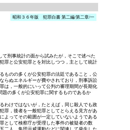
昭和３６年版 犯罪白書 第二編/第二章/一
して刑事統計の面から試みたが，そこで述べた
犯罪と公安犯罪とを対比しつつ，主として統計
るものの多くが公安犯罪の法廷であること，公
ならぬエネルギーが費やされており，刑事訴訟
罪は，一般的にいって公判の審理期間が長期化
問題の多くが公安犯罪に関するものであるか
るわけではないが，たとえば，同じ殺人でも政
犯罪，後者を一般犯罪としてとらえる見方があ
によってその範囲が一定していないようである
罪として検察庁が受理した事件の被疑者の数
五二人，集団示威運動などに関連して発生した