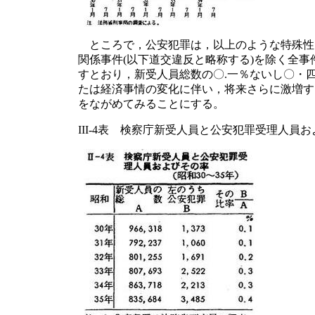
ところで，公安犯罪は，以上のような特殊性
関係事件(以下道交違反と略称する)を除く全
すとおり，新受人員総数の〇.一％ないし〇・
たは経済事情の変化に伴い，将来さらに激増す
をながめてみることにする。
III-4表 検察庁新受人員と公安犯罪受理人員およ