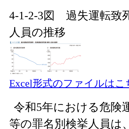
4-1-2-3図 過失運
人員の推移
Excel形式のファイルはこ
令和5年における危険
等の罪名別検挙人員は