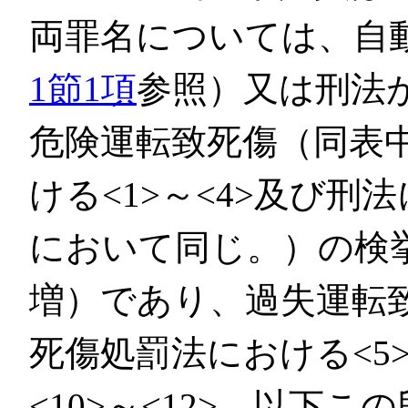
両罪名については、自
1節1項
参照）又は刑法
危険運転致死傷（同表
ける<1>～<4>及び刑
において同じ。）の検挙
増）であり、過失運転
死傷処罰法における<5
<10>～<12>。以下