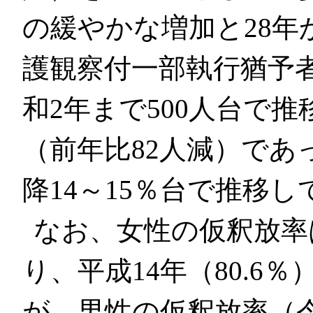
の緩やかな増加と28年
護観察付一部執行猶予
和2年まで500人台で推
（前年比82人減）であ
降14～15％台で推移し
なお、女性の仮釈放率は
り、平成14年（80.6％
が、男性の仮釈放率（令