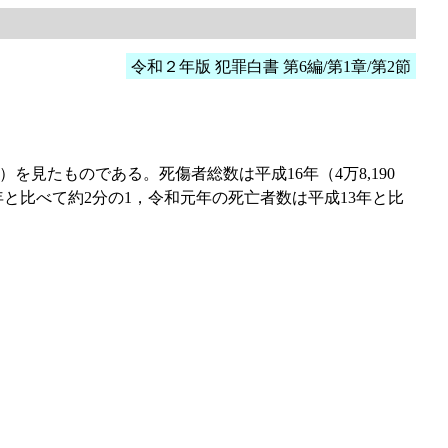
令和２年版 犯罪白書 第6編/第1章/第2節
見たものである。死傷者総数は平成16年（4万8,190
年と比べて約2分の1，令和元年の死亡者数は平成13年と比