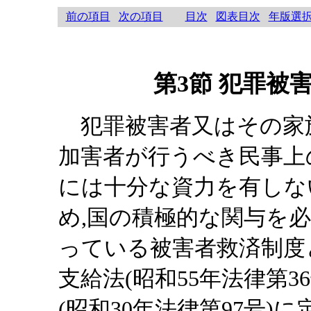
前の項目
次の項目
目次
図表目次
年版選
第3節 犯罪被
犯罪被害者又はその家族
加害者が行うべき民事上
には十分な資力を有しな
め,国の積極的な関与を
っている被害者救済制度
支給法(昭和55年法律第
(昭和30年法律第97号)