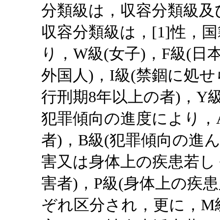
分類級は，収容分類級及
収容分類級は，[1]性，
り，W級(女子)，F級(
外国人)，I級(禁錮に処せ
行刑期8年以上の者)，Y級(
犯罪傾向の進度により，
者)，B級(犯罪傾向の進ん
害又は身体上の疾患若し
害者)，P級(身体上の疾
ぞれ区分され，更に，M