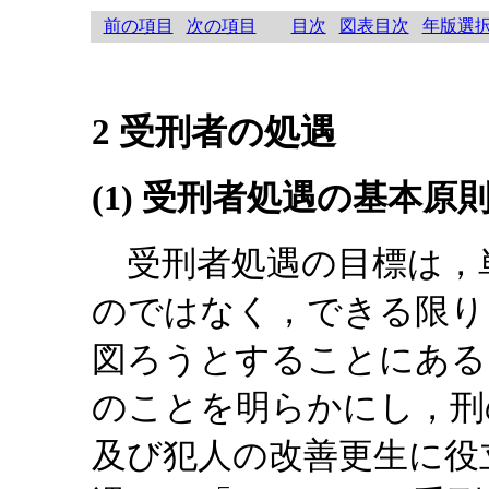
前の項目
次の項目
目次
図表目次
年版選
2 受刑者の処遇
(1) 受刑者処遇の基本原
受刑者処遇の目標は，
のではなく，できる限り
図ろうとすることにある。
のことを明らかにし，刑
及び犯人の改善更生に役