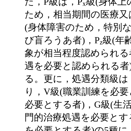
た，P級は，P
級(身体
x
ため，相当期間の医療又
(身体障害のため，特別
び盲ろうあ者)，P
級(年
z
象が相当程度認められる
遇を必要と認められる者
る。更に，処遇分類級は，
り，V級(職業訓練を必要
必要とする者)，G級(生
門的治療処遇を必要とする
を必要とする者)の5種に