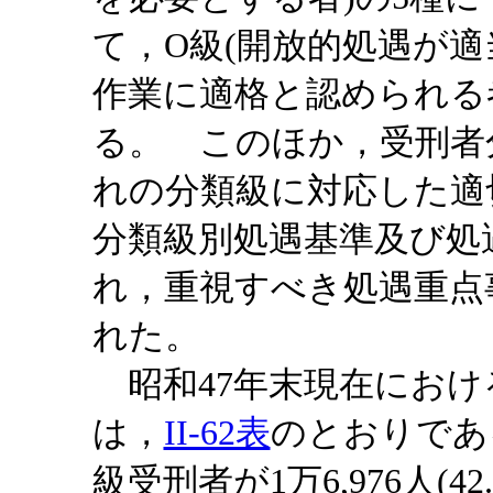
て，O級(開放的処遇が適
作業に適格と認められる
る。 このほか，受刑者
れの分類級に対応した適
分類級別処遇基準及び処
れ，重視すべき処遇重点
れた。
昭和47年末現在におけ
は，
II-62表
のとおりであ
級受刑者が1万6,976人(