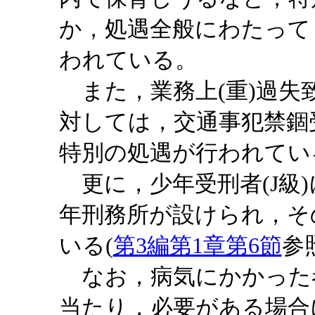
か，処遇全般にわたって
われている。
また，業務上(重)過失致
対しては，交通事犯禁錮
特別の処遇が行われてい
更に，少年受刑者(J級
年刑務所が設けられ，そ
いる(
第3編第1章第6節
参
なお，病気にかかった
当たり，必要がある場合