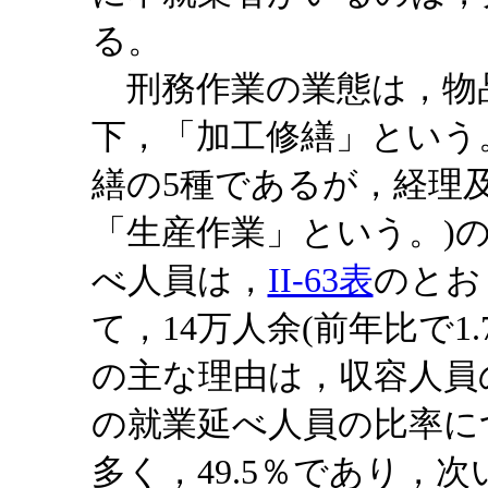
る。
刑務作業の業態は，物品
下，「加工修繕」という
繕の5種であるが，経理
「生産作業」という。)の
べ人員は，
II-63表
のとお
て，14万人余(前年比で1
の主な理由は，収容人員
の就業延べ人員の比率に
多く，49.5％であり，次