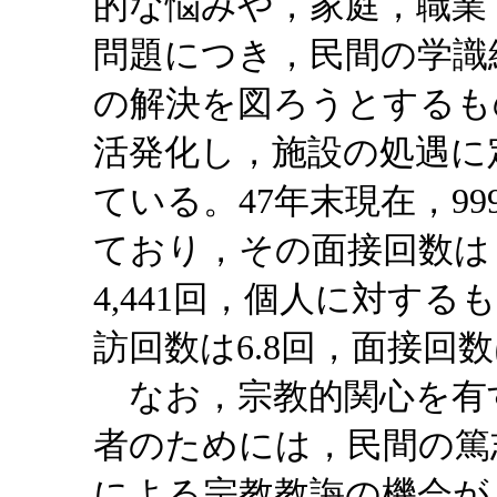
的な悩みや，家庭，職業
問題につき，民間の学識
の解決を図ろうとするも
活発化し，施設の処遇に
ている。47年末現在，9
ており，その面接回数は
4,441回，個人に対する
訪回数は6.8回，面接回数
なお，宗教的関心を有
者のためには，民間の篤
による宗教教誨の機会が