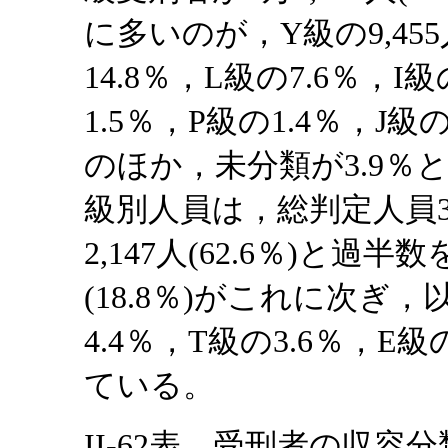
に多いのが，Y級の9,455
14.8％，L級の7.6％，I
1.5％，P級の1.4％，J級
のほか，未分類が3.9％
級別人員は，総判定人員3万
2,147人(62.6％)と過
(18.8％)がこれに次ぎ，
4.4％，T級の3.6％，E
ている。
II-62表 受刑者の収容