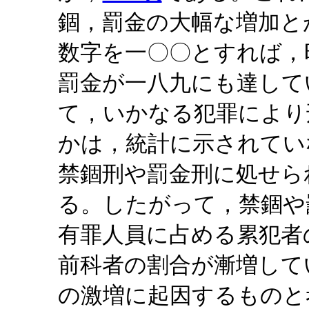
錮，罰金の大幅な増加と
数字を一〇〇とすれば，
罰金が一八九にも達して
て，いかなる犯罪により
かは，統計に示されてい
禁錮刑や罰金刑に処せら
る。したがって，禁錮や
有罪人員に占める累犯者
前科者の割合が漸増して
の激増に起因するものと