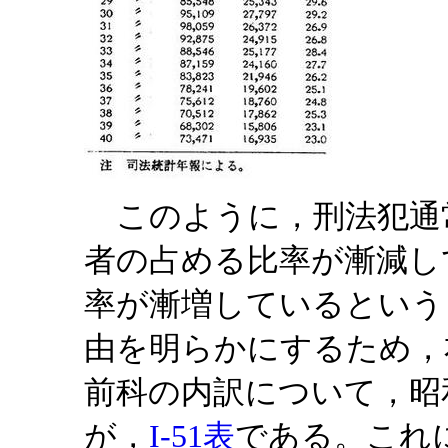
このように，刑法犯通
者の占める比率が漸減し
率が漸増しているという
由を明らかにするため，
前科の内訳について，昭
が，
I-51表
である。これ