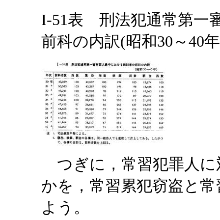
I-51表 刑法犯通常第
前科の内訳(昭和30～40年
つぎに，常習犯罪人に
かを，常習累犯窃盗と常
よう。