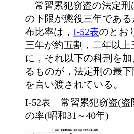
常習累犯窃盗の法定刑
の下限が懲役三年である
布比率は，
I-52表
のとお
三年が約五割，二年以上
に，それ以下の科刑を加
るものが，法定刑の最下
を言い渡されている。
I-52表 常習累犯窃盗(
の率(昭和31～40年)