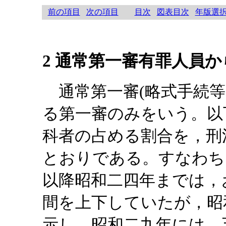
前の項目
次の項目
目次
図表目次
年版選
2 通常第一審有罪人員
通常第一審(略式手続等
る第一審のみをいう。以
科者の占める割合を，刑
とおりである。すなわち
以降昭和二四年までは，
間を上下していたが，昭
示し，昭和二九年には，