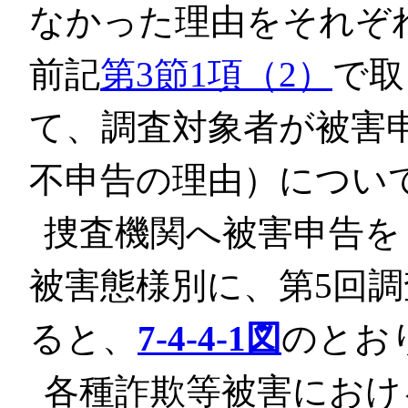
なかった理由をそれぞ
前記
第3節1項（2）
で取
て、調査対象者が被害
不申告の理由）につい
捜査機関へ被害申告を
被害態様別に、第5回調
ると、
7-4-4-1図
のとお
各種詐欺等被害におけ