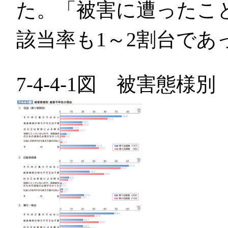
た。「被害に遭ったこ
該当率も1～2割台であ
7-4-4-1図 被害態