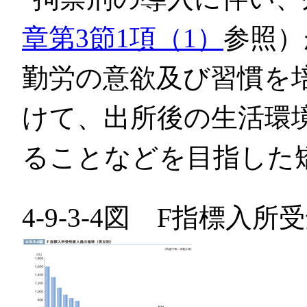
章第3節1項（1）
参照）
勤労の意欲及び習慣を
けて、出所後の生活環
ることなどを目指した
4-9-3-4図 F指標