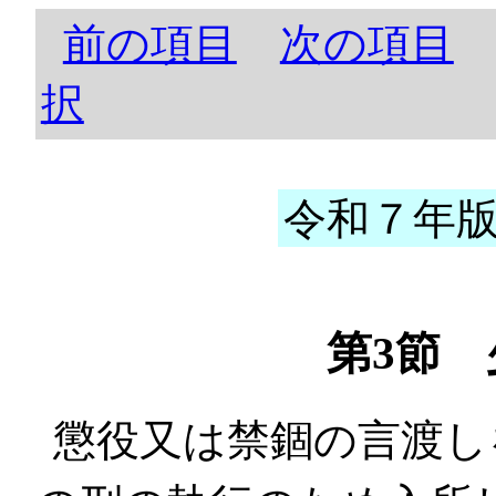
前の項目
次の項目
択
令和７年版 
第3節
懲役又は禁錮の言渡し