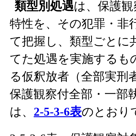
類型別処遇
は、保護観
特性を、その犯罪・非
て把握し、類型ごとに
てた処遇を実施するも
る仮釈放者（全部実刑
保護観察付全部・一部
は、
2-5-3-6表
のとおり