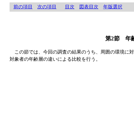
前の項目
次の項目
目次
図表目次
年版選択
第2節 年
この節では、今回の調査の結果のうち、周囲の環境に対
対象者の年齢層の違いによる比較を行う。