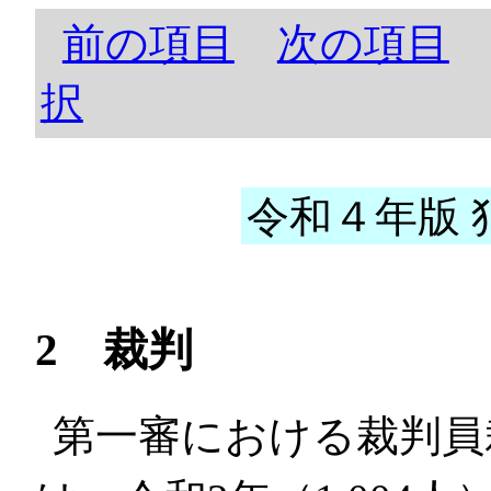
前の項目
次の項目
択
令和４年版 犯
2 裁判
第一審における裁判員