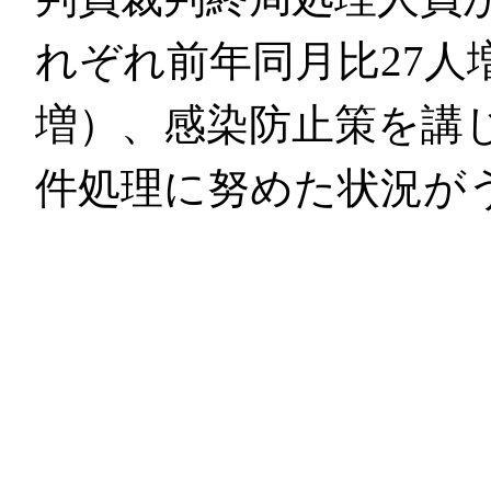
れぞれ前年同月比27人増
増）、感染防止策を講
件処理に努めた状況が