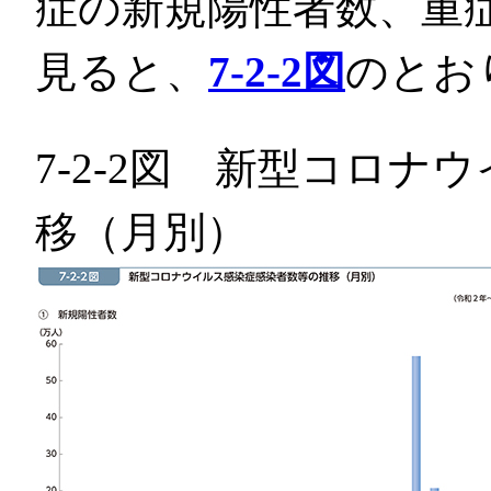
症の新規陽性者数、重
見ると、
7-2-2図
のとお
7-2-2図 新型コロ
移（月別）