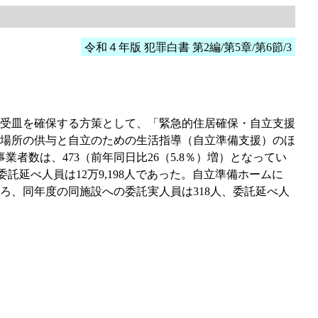
令和４年版 犯罪白書 第2編/第5章/第6節/3
受皿を確保する方策として、「緊急的住居確保・自立支援
場所の供与と自立のための生活指導（自立準備支援）のほ
業者数は、473（前年同日比26（5.8％）増）となってい
委託延べ人員は12万9,198人であった。自立準備ホームに
、同年度の同施設への委託実人員は318人、委託延べ人