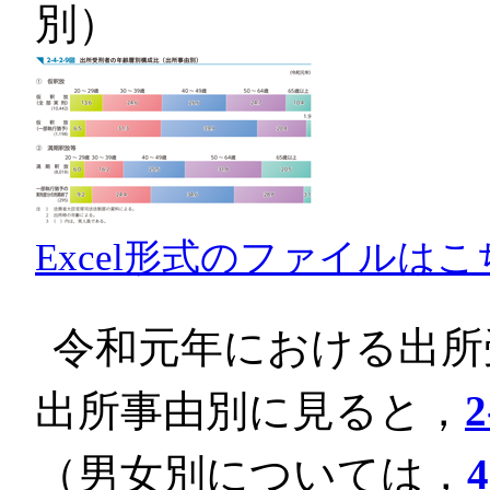
別）
Excel形式のファイルはこ
令和元年における出所
出所事由別に見ると，
2
（男女別については，
4