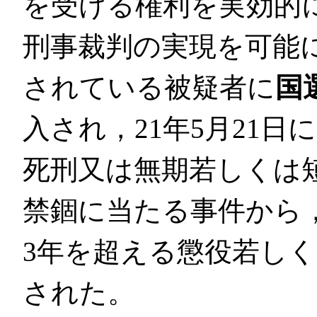
を受ける権利を実効的
刑事裁判の実現を可能
されている被疑者に
国
入され，21年5月21
死刑又は無期若しくは
禁錮に当たる事件から
3年を超える懲役若し
された。