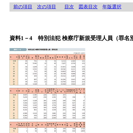
前の項目
次の項目
目次
図表目次
年版選択
資料1－4 特別法犯 検察庁新規受理人員（罪名