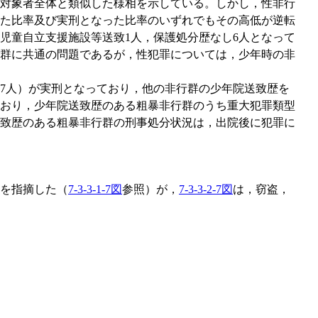
対象者全体と類似した様相を示している。しかし，性非行
た比率及び実刑となった比率のいずれでもその高低が逆転
児童自立支援施設等送致1人，保護処分歴なし6人となって
群に共通の問題であるが，性犯罪については，少年時の非
（17人）が実刑となっており，他の非行群の少年院送致歴を
ており，少年院送致歴のある粗暴非行群のうち重大犯罪類型
院送致歴のある粗暴非行群の刑事処分状況は，出院後に犯罪に
を指摘した（
7-3-3-1-7図
参照）が，
7-3-3-2-7図
は，窃盗，