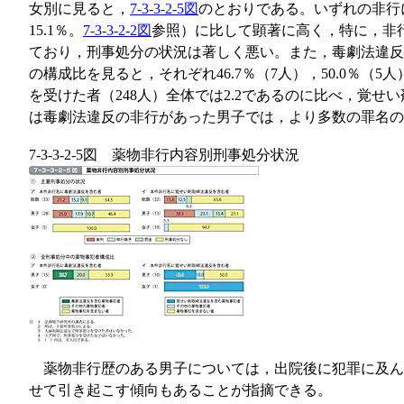
女別に見ると，
7-3-3-2-5図
のとおりである。いずれの非行に
15.1％。
7-3-3-2-2図
参照）に比して顕著に高く，特に，非行
ており，刑事処分の状況は著しく悪い。また，毒劇法違反
の構成比を見ると，それぞれ46.7％（7人），50.0
を受けた者（248人）全体では2.2であるのに比べ，覚せ
は毒劇法違反の非行があった男子では，より多数の罪名の
7-3-3-2-5図 薬物非行内容別刑事処分状況
薬物非行歴のある男子については，出院後に犯罪に及ん
せて引き起こす傾向もあることが指摘できる。