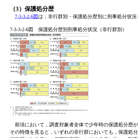
（3）保護処分歴
7-3-3-2-6図
は，非行群別・保護処分歴別に刑事処分状況
7-3-3-2-6図 保護処分歴別刑事処分状況（非行群別）
前項において，調査対象者全体で少年時の保護処分歴が
その特徴を見ると，いずれの非行群においても，保護処分