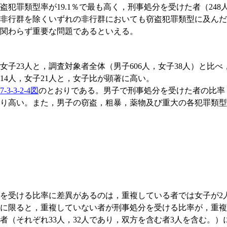
犯罪類型率が19.1％で最も高く，刑事処分を受けた者（24
非行群を除くいずれの非行群においても窃盗犯罪類型に及んだ
関わらず重要な問題であるといえる。
女子23人と，調査対象者全体（男子606人，女子38人）と比
4人，女子21人と，女子比が顕著に高い。
7-3-3-2-4図
のとおりである。男子で刑事処分を受けた者の比率，実
い。また，男子の窃盗，粗暴，薬物及び重大の各犯罪類型率は，それ
を受ける比率に差異があるのは，重複している者では女子が2人
に限ると，重複していない者が刑事処分を受ける比率が，重複
者（それぞれ33人，32人であり，双方を含む者3人を含む。