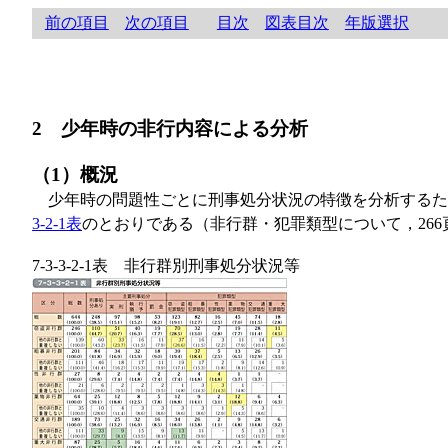
前の項目
次の項目
目次
図表目次
年版選択
2 少年時の非行内容による分析
（1）概況
少年時の問題性ごとに刑事処分状況の特徴を分析するた
3-2-1表
のとおりである（非行群・犯罪類型について，266
7-3-3-2-1表 非行群別刑事処分状況等