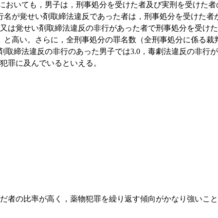
おいても，男子は，刑事処分を受けた者及び実刑を受けた者の比
名が覚せい剤取締法違反であった者は，刑事処分を受けた者が1
又は覚せい剤取締法違反の非行があった者で刑事処分を受けた
％（5人）と高い。さらに，全刑事処分の罪名数（全刑事処分に係
い剤取締法違反の非行のあった男子では3.0，毒劇法違反の非行
犯罪に及んでいるといえる。
だ者の比率が高く，薬物犯罪を繰り返す傾向がかなり強いこと