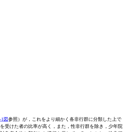
1-1図
参照）が，これをより細かく各非行群に分類した上で
を受けた者の比率が高く，また，性非行群を除き，少年院