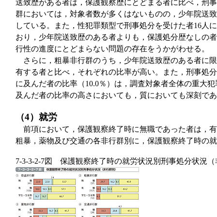
送致歴がある者は，保護観察歴にとどまる者に比べ，刑事
群においては，対象者数が多くはないものの，少年院送致
している。また，性犯罪類型で刑事処分を受けた者16人
おり，少年院送致歴のある者よりも，保護処分歴なしの者
行性の進度にとどまらない問題の存在をうかがわせる。
さらに，粗暴非行群のうち，少年院送致歴のある者に限って
有する者と比べ，それぞれの比率が高い。また，刑事処分
に及んだ者の比率（10.0％）は，調査対象者全体の重大
及んだ者の比率の高さにおいても，質においても深刻であ
（4）就労
前項において，保護観察終了時に無職であった者は，有
粗暴，薬物及び交通の各非行群別に，保護観察終了時の
7-3-3-2-7図 保護観察終了時の就労状況別刑事処分状況