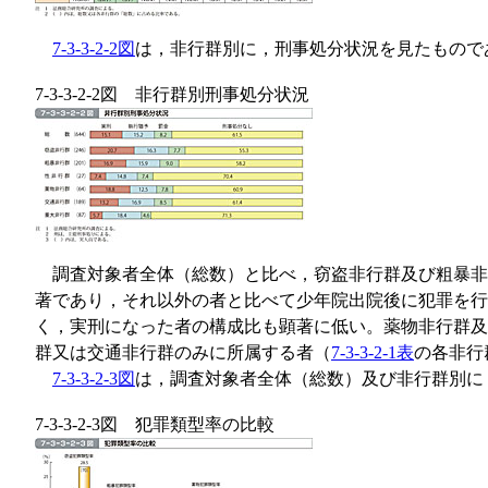
7-3-3-2-2図
は，非行群別に，刑事処分状況を見たもので
7-3-3-2-2図 非行群別刑事処分状況
調査対象者全体（総数）と比べ，窃盗非行群及び粗暴非
著であり，それ以外の者と比べて少年院出院後に犯罪を行
く，実刑になった者の構成比も顕著に低い。薬物非行群及
群又は交通非行群のみに所属する者（
7-3-3-2-1表
の各非行
7-3-3-2-3図
は，調査対象者全体（総数）及び非行群別に
7-3-3-2-3図 犯罪類型率の比較