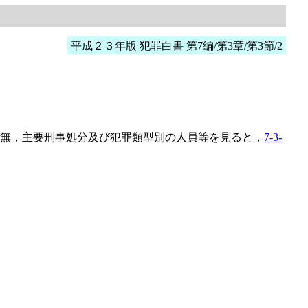
平成２３年版 犯罪白書 第7編/第3章/第3節/2
無，主要刑事処分及び犯罪類型別の人員等を見ると，
7-3-