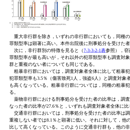
重大非行群を除き，いずれの非行群においても，同種の
罪類型率は顕著に高い。本件出院後に刑事処分を受けた者
次に，非行群別の特徴を見ると（
7-3-3-2-1表
参照），窃
罪類型率が最も高いが，それ以外の犯罪類型率も調査対象
群と重複のない者についても同じである。
粗暴非行群においては，調査対象者全体に比して粗暴犯罪
犯罪類型率も3.5％（傷害致死1人，強盗6人）と調査
も高くなっている。粗暴非行群については，同種の粗暴犯
る。
薬物非行群における刑事処分を受けた者の比率は，調査対
なった者の比率が27.6％と，いずれも調査対象者全体に
交通非行群においては，刑事処分を受けた者の比率は調
重複しない者では8.1％と顕著に低い。それに対して，他の
比して高くなっている。このように交通非行群も，他の非