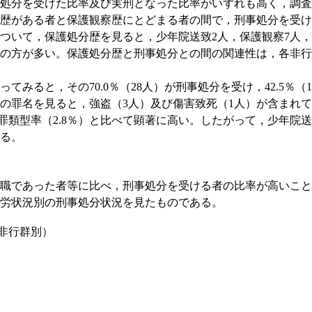
処分を受けた比率及び実刑となった比率がいずれも高く，調査
歴がある者と保護観察歴にとどまる者の間で，刑事処分を受け
について，保護処分歴を見ると，少年院送致2人，保護観察7人，
の方が多い。保護処分歴と刑事処分との間の関連性は，各非行
みると，その70.0％（28人）が刑事処分を受け，42.5％
の罪名を見ると，強盗（3人）及び傷害致死（1人）が含まれ
犯罪類型率（2.8％）と比べて顕著に高い。したがって，少年
る。
職であった者等に比べ，刑事処分を受ける者の比率が高いこと
就労状況別の刑事処分状況を見たものである。
（非行群別）