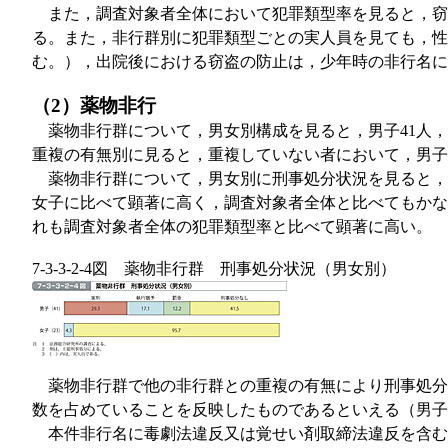
また，調査対象者全体において犯罪類型率を見ると，窃盗
る。また，非行群別に犯罪類型ごとの実人員を見ても，性
む。），出院後における窃盗の防止は，少年時の非行名に
（2）薬物非行
薬物非行群について，男女別構成を見ると，男子41人，
重複の有無別に見ると，重複していない者において，男子1
薬物非行群について，男女別に刑事処分状況を見ると，
女子に比べて顕著に高く，調査対象者全体と比べてもかなり高
れも調査対象者全体の犯罪類型率と比べて顕著に高い。
7-3-3-2-4図 薬物非行群 刑事処分状況（男女別）
薬物非行群で他の非行群との重複の有無により刑事処分
数を占めていることを反映したものであるといえる（男子
本件非行名に毒劇法違反又は覚せい剤取締法違反を含む