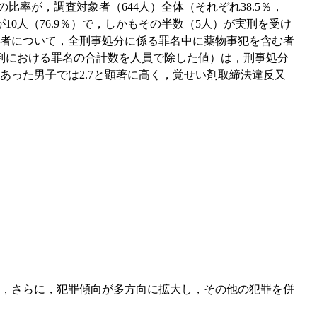
率が，調査対象者（644人）全体（それぞれ38.5％，
0人（76.9％）で，しかもその半数（5人）が実刑を受け
者について，全刑事処分に係る罪名中に薬物事犯を含む者
る裁判における罪名の合計数を人員で除した値）は，刑事処分
があった男子では2.7と顕著に高く，覚せい剤取締法違反又
，さらに，犯罪傾向が多方向に拡大し，その他の犯罪を併