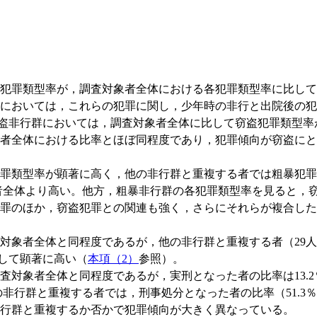
犯罪類型率が，調査対象者全体における各犯罪類型率に比して
においては，これらの犯罪に関し，少年時の非行と出院後の犯
盗非行群においては，調査対象者全体に比して窃盗犯罪類型率が
者全体における比率とほぼ同程度であり，犯罪傾向が窃盗にと
類型率が顕著に高く，他の非行群と重複する者では粗暴犯罪類型
対象者全体より高い。他方，粗暴非行群の各犯罪類型率を見ると
罪のほか，窃盗犯罪との関連も強く，さらにそれらが複合した
象者全体と同程度であるが，他の非行群と重複する者（29人）
比して顕著に高い（
本項（2）
参照）。
査対象者全体と同程度であるが，実刑となった者の比率は13.
非行群と重複する者では，刑事処分となった者の比率（51.3％
行群と重複するか否かで犯罪傾向が大きく異なっている。