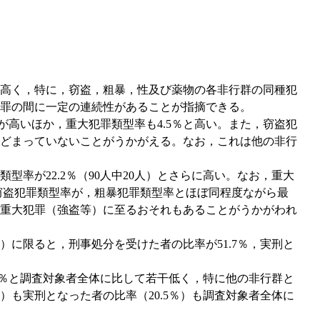
高く，特に，窃盗，粗暴，性及び薬物の各非行群の同種犯
罪の間に一定の連続性があることが指摘できる。
高いほか，重大犯罪類型率も4.5％と高い。また，窃盗犯
どまっていないことがうかがえる。なお，これは他の非行
率が22.2％（90人中20人）とさらに高い。なお，重大
，窃盗犯罪類型率が，粗暴犯罪類型率とほぼ同程度ながら最
重大犯罪（強盗等）に至るおそれもあることがうかがわれ
に限ると，刑事処分を受けた者の比率が51.7％，実刑と
2％と調査対象者全体に比して若干低く，特に他の非行群と
）も実刑となった者の比率（20.5％）も調査対象者全体に