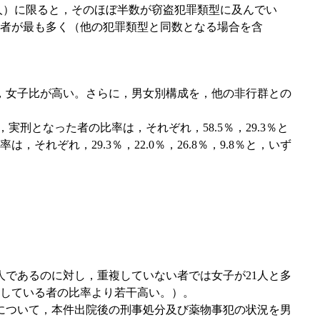
8人）に限ると，そのほぼ半数が窃盗犯罪類型に及んでい
者が最も多く（他の犯罪類型と同数となる場合を含
べ，女子比が高い。さらに，男女別構成を，他の非行群との
刑となった者の比率は，それぞれ，58.5％，29.3％と
ぞれ，29.3％，22.0％，26.8％，9.8％と，いず
であるのに対し，重複していない者では女子が21人と多
している者の比率より若干高い。）。
）について，本件出院後の刑事処分及び薬物事犯の状況を男