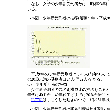
なお，女子の少年新受刑者数は，昭和23年に
いる。
II-76図 少年新受刑者の推移(昭和21年～平成8
平成8年の少年新受刑者は，41人(前年56人)で
の20歳未満の受刑者は24人(同22人)である。
(3) 少年受刑者の特徴
少年新受刑者の罪名別構成比の推移を見ると，
年代は40％台，40年代半ばまでは20％台後
II-77図
は，こうした動きの中で，昭和51年
II-77図 少年新受刑者の罪名別構成比(昭和51