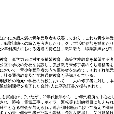
かに26歳未満の青年受刑者も収容しており，これら青少年受
，職業訓練への編入を考慮したり，クラブ活動参加を勧めたり
少年刑務所における処遇の特色は，教科教育，職業訓練及び生
教育，低学力者に対する補習教育，高等学校教育を希望する者
の公立中学校の分校を開設し，義務教育未修了者のうち適格者を
所において，青少年受刑者のうち適格者を集めて，それぞれ地
，社会通信教育及び学校通信教育も受講させている。
刑務所の地元中学校の分校において，11人の修了者に対し，
通信制課程を修了した合計7人に卒業証書が授与された。
も実施されていたが，20年代後半から，少年刑務所を中心と
され，溶接，電気工事，ボイラー運転等も訓練種目に加えられ
訓練生となる機会が与えられ，総合訓練施設において所定の訓
多くの青少年受刑者が公認の資格・免許を取得し，又は職業技