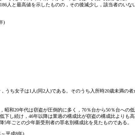
186人と最高値を示したものの，その後減少し，該当者のいな
年)
，うち女子は1人(同2人)である。そのうち入所時20歳未満の者が3
昭和20年代は窃盗が圧倒的に多く，70％台から50％台への低
半と低下し続け，46年以降は業過の構成比が窃盗の構成比よりも
以降5年ごとの少年新受刑者の罪名別構成比を見たものである。
年～平成8年)