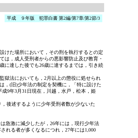
平成 ９年版 犯罪白書 第2編/第7章/第2節/3
設けた場所において，その刑を執行するとの定
いては，成人受刑者からの悪影響防止及び教育・
歳に達した後でも26歳に達するまでは，引き続
監獄法においても，2月以上の懲役に処せられ
は，(旧)少年法の制定を契機に，「特に設けた
成9年3月31日現在，川越，水戸，松本，姫
おり，後述するように少年受刑者数が少ないた
者は急激に減少したが，26年には，現行少年法
れる者が多くなるにつれ，27年には1,000