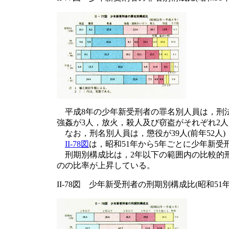
平成8年の少年新受刑者の罪名別人員は，刑法
強姦が3人，放火，殺人及び窃盗がそれぞれ2
なお，刑名別人員は，懲役が39人(前年52人)
II-78図
は，昭和51年から5年ごとに少年新
刑期別構成比は，2年以下の範囲内の比較的刑
のの比率が上昇している。
II-78図 少年新受刑者の刑期別構成比(昭和51