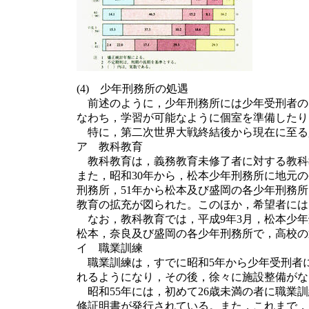
(4) 少年刑務所の処遇
前述のように，少年刑務所には少年受刑者のほ
なわち，学習が可能なように個室を準備したり
特に，第二次世界大戦終結後から現在に至る
ア 教科教育
教科教育は，義務教育未修了者に対する教科
また，昭和30年から，松本少年刑務所に地元
刑務所，51年から松本及び盛岡の各少年刑務
教育の拡充が図られた。このほか，希望者には
なお，教科教育では，平成9年3月，松本少年
松本，奈良及び盛岡の各少年刑務所で，高校の
イ 職業訓練
職業訓練は，すでに昭和5年から少年受刑者に
れるようになり，その後，徐々に施設整備がな
昭和55年には，初めて26歳未満の者に職業
修証明書が発行されている。また，これまで，