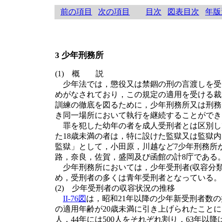
前の項目
次の項目
目次
図表目次
年版
3 少年刑務所
(1) 概 説
少年法では，懲役又は禁錮の刑の言渡しを受
めがなされており，この規定の適用を受ける裁
訓練の徹底を図るために，少年刑務所又は刑務
き同一場所において執行を継続することができ
罪を犯した幼年の者を成人受刑者とは区別して
た18歳未満の者は，特に設けた監獄又は監獄内
監獄」として，小田原，川越など7少年刑務所
路，奈良，佐賀，盛岡及び函館の計8庁である
少年刑務所においては，少年受刑者(収容分類級
め，受刑者の多くは青年受刑者となっている。
(2) 少年受刑者の収容状況の推移
II-76図
は，昭和21年以降の少年新受刑者数の
の適用年齢が20歳未満に引き上げられたことによ
人，44年には500人をそれぞれ割り，63年以降