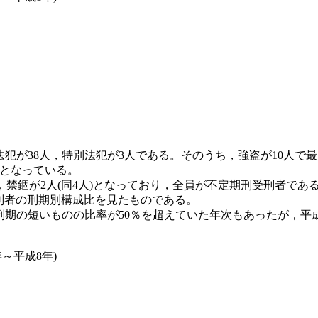
犯が38人，特別法犯が3人である。そのうち，強盗が10人で
人となっている。
，禁錮が2人(同4人)となっており，全員が不定期刑受刑者であ
受刑者の刑期別構成比を見たものである。
期の短いものの比率が50％を超えていた年次もあったが，平成
年～平成8年)