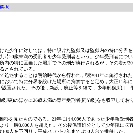
選択
けた少年に対しては，特に設けた監獄又は監獄内の特に分界を
判時20歳未満の受刑者を少年受刑者という。少年受刑者につ
所内の特に区画した場所でその刑が執行されるが，その者が20
るとされている。
処遇することは明治時代から行われ，明治41年に施行された
において特に分界を設けた場所に拘禁すると定め，大正11年に
が設置された。その後，新設，廃止等を経て，少年刑務所は，平
。
J級)のほかに26歳未満の青年受刑者(同Y級)をも収容して
推移を見たものである。21年には4,086人であった少年新受刑
り一時3,000人を超えた。その後保護処分として少年院に収容さ
は100人を下回り，平成3年から7年までは50人台で推移した。