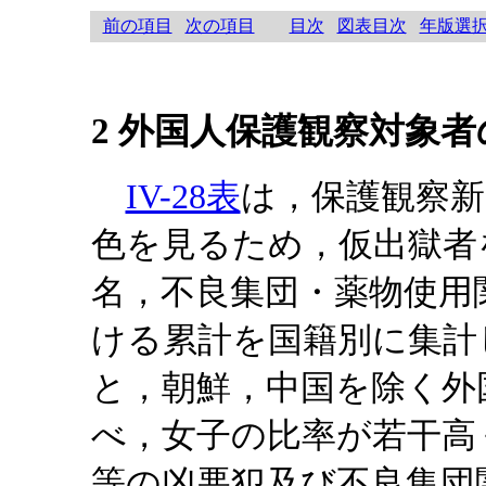
前の項目
次の項目
目次
図表目次
年版選
2 外国人保護観察対象者
IV-28表
は，保護観察新
色を見るため，仮出獄者
名，不良集団・薬物使用
ける累計を国籍別に集計
と，朝鮮，中国を除く外
べ，女子の比率が若干高
等の凶悪犯及び不良集団