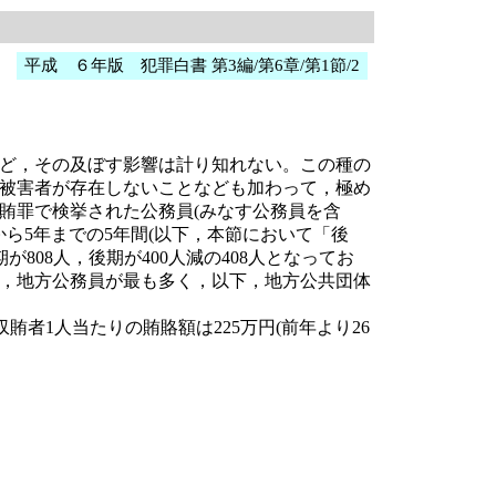
平成 ６年版 犯罪白書 第3編/第6章/第1節/2
ど，その及ぼす影響は計り知れない。この種の
被害者が存在しないことなども加わって，極め
賄罪で検挙された公務員(みなす公務員を含
から5年までの5年間(以下，本節において「後
808人，後期が400人減の408人となってお
，地方公務員が最も多く，以下，地方公共団体
収賄者1人当たりの賄賂額は225万円(前年より26