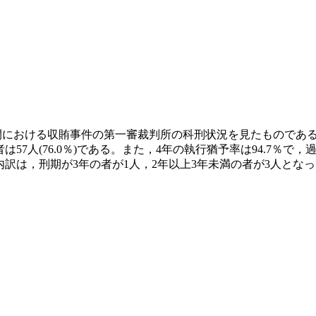
年間における収賄事件の第一審裁判所の科刑状況を見たものであ
57人(76.0％)である。また，4年の執行猶予率は94.7％
訳は，刑期が3年の者が1人，2年以上3年未満の者が3人となっ