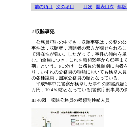
前の項目
次の項目
目次
図表目次
年版
2 収賄事犯
公務員犯罪の中でも，収賄事犯は，公務の公
事件は，収賄者，贈賄者の双方が罰せられるこ
て潜在性が強い。したがって，事件の傾向を単
む。)全員につき，これを昭和59年から63年
期」という。)に分け，公務員の種類別に両者
り，いずれの公務員の種類においても検挙人員
の各種議員，国家公務員の順となっている。
平成5年中に警察が検挙した事件の賄賂総額は2億2
万円，10.4％減)となっている(警察庁刑事局の
III-40図 収賄公務員の種類別検挙人員