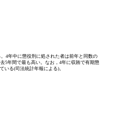
る。4年中に懲役刑に処された者は前年と同数の
で，過去5年間で最も高い。なお，4年に収賄で有期懲
ている(司法統計年報による)。