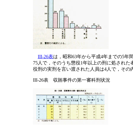
III-26表
は，昭和63年から平成4年までの5
75人で，そのうち懲役1年以上の刑に処された者は
役刑の実刑を言い渡された人員は4人で，その内
III-26表 収賄事件の第一審科刑状況