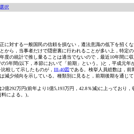
選択
正に対する一般国民の信頼を損ない，遵法意識の低下を招くな
とから，当事者だけで隠密裏に行われることが多い上，特定の
年度の統計で推し量ることは適当でないので，最近10年間に収
までの5年間(以下，本節において「前期」という。)と，平成元年
を比較して示したものが，
III-40図
である。検挙人員総数は，前期が
は減少傾向を示している。種類別に見ると，前期後期を通じて
92万円(前年より1億5,193万円，42.8％減)に上っており，
資料による。)。