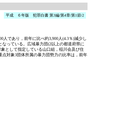
平成 ６年版 犯罪白書 第3編/第4章/第1節/2
あり，前年に比べ約3,900人(4.3％)減少し
の減少となっている。広域暴力団(2以上の都道府県に
対象として指定している山口組，稲川会及び住
める重点対象3団体所属の暴力団勢力の比率は，前年