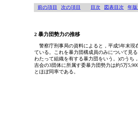
前の項目
次の項目
目次
図表目次
年版
2 暴力団勢力の推移
警察庁刑事局の資料によると，平成5年末現在におけ
ている。これを暴力団構成員のみについて見ると，約5
わたって組織を有する暴力団をいう。)のうち
吉会の3団体に所属す委暴力団勢力は約5万5,9
とほぼ同率である。