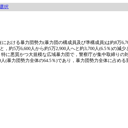
選択
る暴力団勢力(暴力団の構成員及び準構成員)は約8万6,700人で
万6,600人から約5万2,900人へと約3,700人(6.5％)
，特に悪質かつ大規模な広域暴力団で，警察庁が集中取締りの
00人(暴力団勢力全体の64.5％)であり，暴力団勢力全体に占