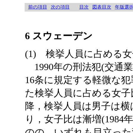
前の項目
次の項目
目次
図表目次
年版選
6 スウェーデン
(1) 検挙人員に占める
1990年の刑法犯(交通
16条に規定する軽微な犯
た検挙人員に占める女子比は
降，検挙人員は男子は横
り，女子比は漸増(1984
のの，いずれも目立った