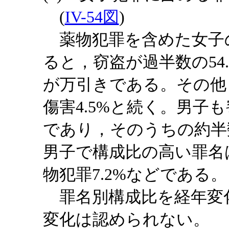
(
IV-54図
)
薬物犯罪を含めた女子
ると，窃盗が過半数の54
が万引きである。その他，詐
傷害4.5%と続く。男子も
であり，そのうちの約半
男子で構成比の高い罪名は，
物犯罪7.2%などである。
罪名別構成比を経年変
変化は認められない。