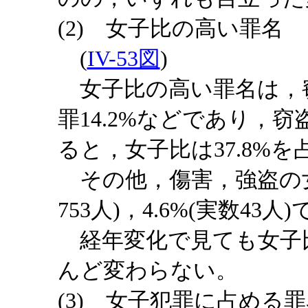
(2) 女子比の高い罪名
(
IV-53図
)
女子比の高い罪名は，窃盗2
罪14.2%などであり，
ると，女子比は37.8%を
その他，傷害，強盗の女
753人)，4.6%(実数43人
経年変化で見ても女子
んど変わらない。
(3) 女子犯罪に占める