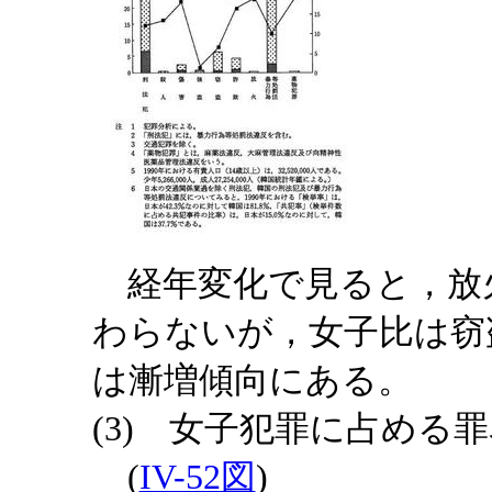
経年変化で見ると，放
わらないが，女子比は窃
は漸増傾向にある。
(3) 女子犯罪に占める
(
IV-52図
)