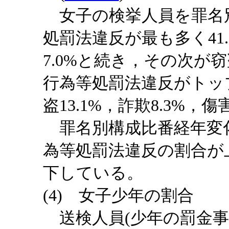
女子の検挙人員を罪名
処罰法違反が最も多く41.
7.0%と続き，その次が窃
行為等処罰法違反がトップ
盗13.1%，詐欺8.3%，傷
罪名別構成比番経年変
為等処罰法違反の割合が
下している。
(4) 女子少年の割合
送検人員(少年の罰金事