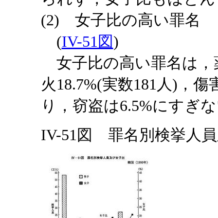
(2) 女子比の高い罪名
(
IV-51図
)
女子比の高い罪名は，薬物犯
火18.7%(実数181人)，傷
り，窃盗は6.5%にすぎ
IV-51図 罪名別検挙人