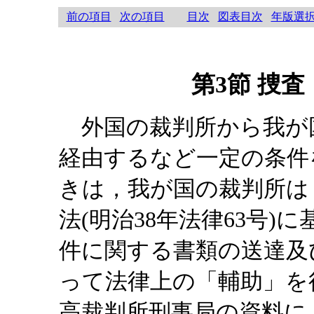
前の項目
次の項目
目次
図表目次
年版選
第3節 捜
外国の裁判所から我が
経由するなど一定の条件
きは，我が国の裁判所は
法(明治38年法律63号
件に関する書類の送達及
って法律上の「輔助」を
高裁判所刑事局の資料に