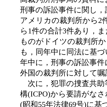
刑事の訴訟事件に関し，
アメリカの裁判所から2
ら1件の合計3件あり，
ものがドイツの裁判所か
も，同年中に同法に基づ
年中に，刑事の訴訟事件
外国の裁判所に対して嘱
次に，犯罪の捜査共助
構(ICPO)から要請が
(昭和55年法律69号)