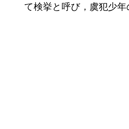
て検挙と呼び，虞犯少年