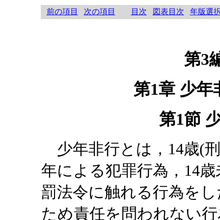
前の項目
次の項目
目次
図表目次
年版選
第3
第1章 少
第1節 
少年非行とは，14歳(刑
年による犯罪行為，14歳
罰法令に触れる行為をし
ため責任を問われない行