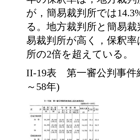
が，簡易裁判所では14.
る。地方裁判所と簡易裁
易裁判所が高く，保釈率
所の2倍を超えている。
II-19表 第一審公判事
～58年)