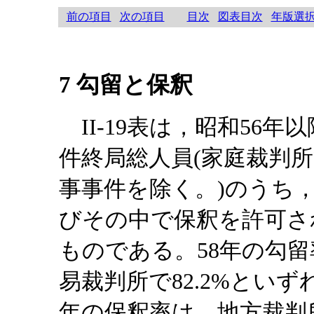
前の項目
次の項目
目次
図表目次
年版選
7 勾留と保釈
II-19表は，昭和56
件終局総人員(家庭裁判
事事件を除く。)のうち，
びその中で保釈を許可さ
ものである。58年の勾留
易裁判所で82.2%とい
年の保釈率は，地方裁判所