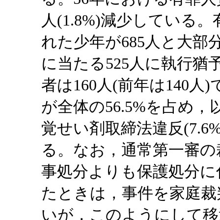
人(1.8%)減少してい
れた少年が685人と大部分
に当たる525人に執行
者は160人(前年は140
が全体の56.5%を占め，以
覚せい剤取締法違反(7.6%
る。なお，通常第一審の
事処分よりも保護処分に
たときは，事件を家庭裁
いが，このようにして移送