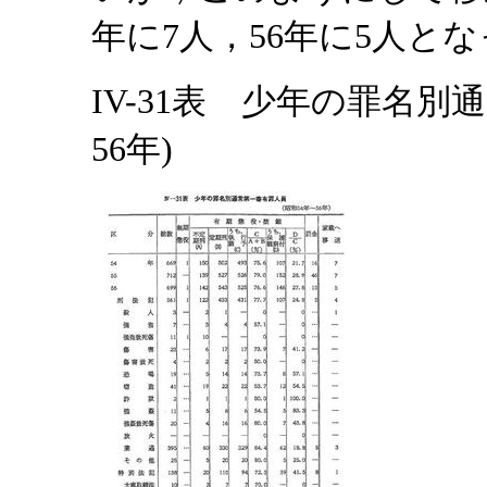
年に7人，56年に5人と
IV-31表 少年の罪名別
56年)