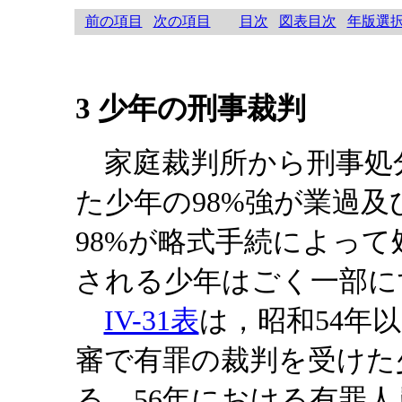
前の項目
次の項目
目次
図表目次
年版選
3 少年の刑事裁判
家庭裁判所から刑事処
た少年の98%強が業過
98%が略式手続によっ
される少年はごく一部に
IV-31表
は，昭和54年
審で有罪の裁判を受けた
る。56年における有罪人