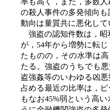
率も高く，また，多数人
の殺人事件の多発傾向も
動向は量質共に悪化して
強盗の認知件数は，昭和
が，54年から増勢に転じ
たものの，その水準は高
たる。強盗のうちでも悪
盗強姦等のいわゆる凶悪
占める最近の比率は，ピ
もなお45%弱という高
うに金融機関強盗の多発