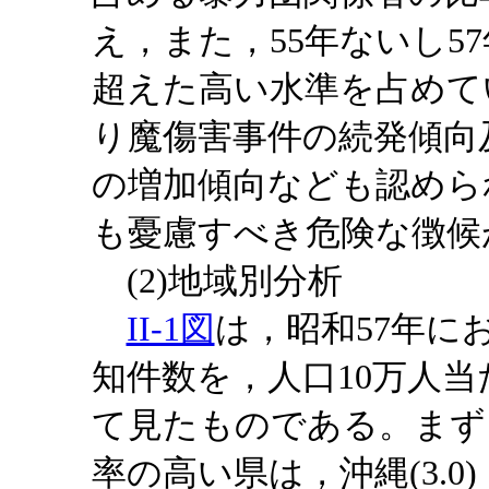
え，また，55年ないし5
超えた高い水準を占めて
り魔傷害事件の続発傾向
の増加傾向なども認めら
も憂慮すべき危険な徴候
(2)地域別分析
II-1図
は，昭和57年に
知件数を，人口10万人当
て見たものである。まず
率の高い県は，沖縄(3.0)