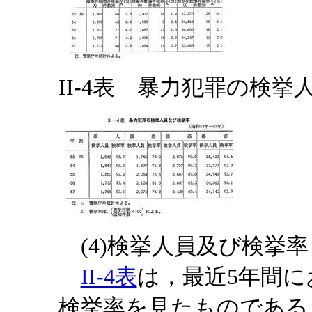
II-4表 暴力犯罪の検挙
(4)検挙人員及び検挙率
II-4表
は，最近5年間
検挙率を見たものである