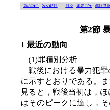
前の項目
次の項目
目次
図表目次
年版選
第2節 
1 最近の動向
(1)罪種別分析
戦後における暴力犯罪
に示すとおりである。ま
見ると，戦後当初は，ほ
はそのピークに達し，そ