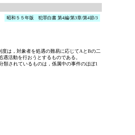
昭和５５年版 犯罪白書 第4編/第3章/第4節/3
制度は，対象者を処遇の難易に応じてAとBの二
処遇活動を行おうとするものである。
分類されているものは，係属中の事件のほぼ1