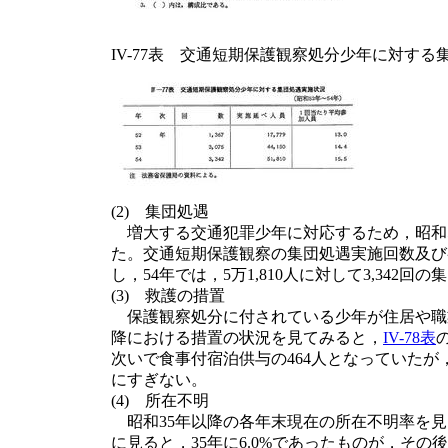
IV-77表 交通短期保護観察処分少年に対する集
(2) 集団処遇
増大する交通犯罪少年に対応するため，昭和5
た。交通短期保護観察の集団処遇実施回数及び
し，54年では，5万1,810人に対して3,342
(3) 救護の措置
保護観察処分に付されている少年が住居や職業
降における措置の状況を見てみると，
IV-78表
次いで食事付宿泊供与の464人となっていたが
にすぎない。
(4) 所在不明
昭和35年以降の各年末現在の所在不明率を見
に見ると，35年に6.0%であったものが，その