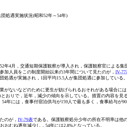
団処遇実施状況(昭和52年～54年)
2年4月，交通短期保護観察が導入され，保護観察官による集
参加人員をこの制度開始以来の3年間について見たのが，
IV-7
回の集団処遇が実施され，1回平均15.5人が集団処遇に参加している
がないなどのために更生が妨げられるおそれがある場合には，
のとおりで，近年，減少の傾向を示している。措置の内容を見ると
，54年には，食事付宿泊供与が159人で最も多く，食事給与が
たのが，
IV-79表
である。保護観察処分少年の所在不明率は他
後おおむね逐年減少し，54年には2.8%となっている。