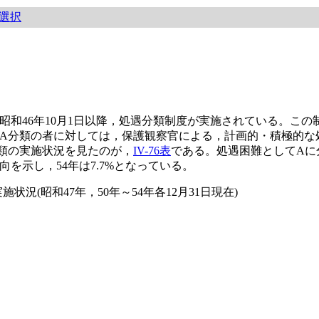
選択
和46年10月1日以降，処遇分類制度が実施されている。この
A分類の者に対しては，保護観察官による，計画的・積極的な
分類の実施状況を見たのが，
IV-76表
である。処遇困難としてAに
を示し，54年は7.7%となっている。
状況(昭和47年，50年～54年各12月31日現在)