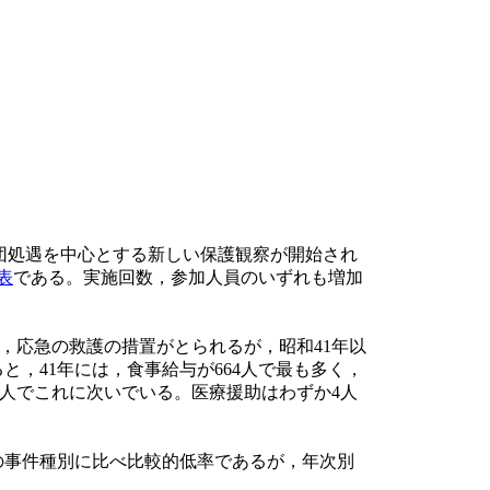
団処遇を中心とする新しい保護観察が開始され
7表
である。実施回数，参加人員のいずれも増加
。
応急の救護の措置がとられるが，昭和41年以
，41年には，食事給与が664人で最も多く，
90人でこれに次いでいる。医療援助はわずか4人
の事件種別に比べ比較的低率であるが，年次別