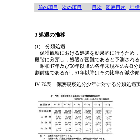
前の項目
次の項目
目次
図表目次
年版
3 処遇の推移
(1) 分類処遇
保護観察における処遇を効果的に行うため，昭
段階に分類し，処遇が困難であると予測される
昭和47年及び50年以降の各年末現在のA-B
割前後であるが，51年以降はその比率が減少傾向
IV-76表 保護観察処分少年に対する分類処遇実施