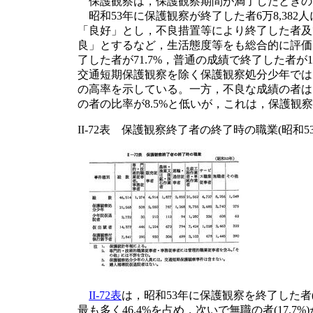
保護観察は，保護観察期間が満了したときの
昭和53年に保護観察が終了した者6万8,38
「良好」とし，不良措置等により終了した者及
良」とするなど，生活態度等をも総合的に評価
了した者が71.7%，普通の成績で終了した者が
交通短期保護観察を除く保護観察処分少年では75.
の高率を示している。一方，不良な成績の者は，
の者の比率が8.5%と低いが，これは，保護観
II-72表 保護観察終了者の終了時の職業(昭和53
II-72表
は，昭和53年に保護観察を終了した
最も多く46.4%を占め，次いで無職の者(17