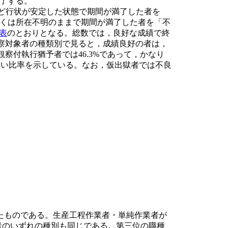
了する。
など行状が安定した状態で期間が満了した者を
くは所在不明のままで期間が満了した者を「不
1表
のとおりとなる。総数では，良好な成績で終
護観察対象者の種類別で見ると，成績良好の者は，
護観察付執行猶予者では46.3%であって，かなり
と高い比率を示している。なお，仮出獄者では不良
見たものである。生産工程作業者・単純作業者が
対象者のいずれの種別も同じである。第三位の職種