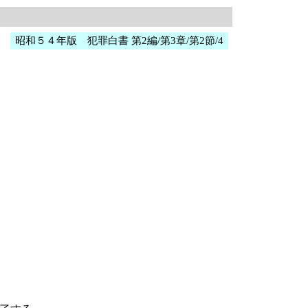
昭和５４年版 犯罪白書 第2編/第3章/第2節/4