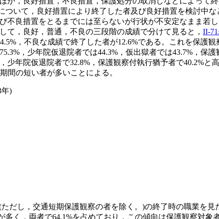
ほか，良好措置，不良措置，保護処分の取消しなどによって終
2人について，良好措置により終了した者及び良好措置を検討中
び不良措置をとるまでには至らないが行状が不安定なまま若し
して，良好，普通，不良の三段階の成績で分けて見ると，
II-7
14.5%，不良な成績で終了した者が12.6%である。これを保
3%，少年院仮退院者では44.3%，仮出獄者では43.7%，保
少年院仮退院者で32.8%，保護観察付執行猶予者で40.2%
察期間の短い者が多いことによる。
年)
者(ただし，交通短期保護観察の者を除く。)の終了時の職業を
.7%)が多く，両者で64.1%を占めており，この傾向は保護観察