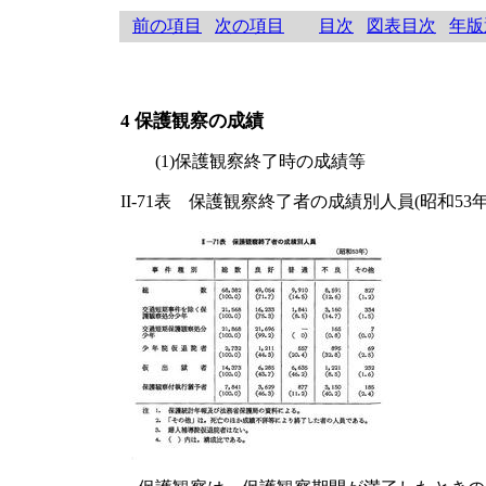
前の項目
次の項目
目次
図表目次
年版
4 保護観察の成績
(1)保護観察終了時の成績等
II-71表 保護観察終了者の成績別人員(昭和53年