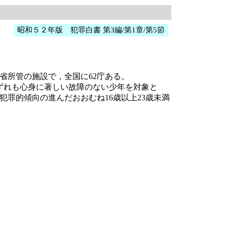
昭和５２年版 犯罪白書 第3編/第1章/第5節
所管の施設で，全国に62庁ある。
ずれも心身に著しい故障のない少年を対象と
犯罪的傾向の進んだおおむね16歳以上23歳未満