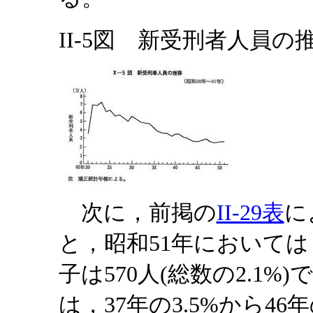
II-5図 新受刑者人員の推
次に，前掲の
II-29表
に
と，昭和51年においては，
子は570人(総数の2.1
は，37年の3.5%から4