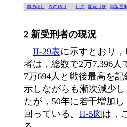
前の項目
次の項目
目次
図表目次
年版選
2 新受刑者の現況
II-29表
に示すとおり，
者は，総数で2万7,396
7万694人と戦後最高を
示しながらも漸次減少し
たが，50年に若干増加し，
回っている。
II-5図
は，
る。