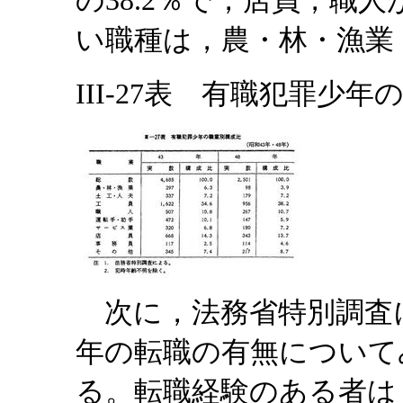
の38.2％で，店員，職
い職種は，農・林・漁業
III-27表 有職犯罪少年
次に，法務省特別調査
年の転職の有無について
る。転職経験のある者は，