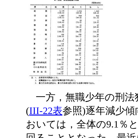
一方，無職少年の刑法
(
III-22表
参照)逐年減少傾
おいては，全体の9.1％
回ることとなった。最近