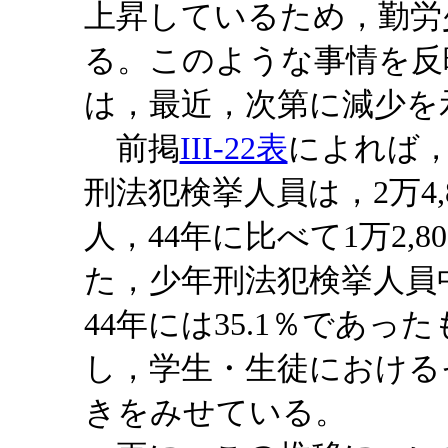
上昇しているため，勤労
る。このような事情を反
は，最近，次第に減少を
前掲
III-22表
によれば，
刑法犯検挙人員は，2万4,8
人，44年に比べて1万2,
た，少年刑法犯検挙人員
44年には35.1％であった
し，学生・生徒における
きをみせている。