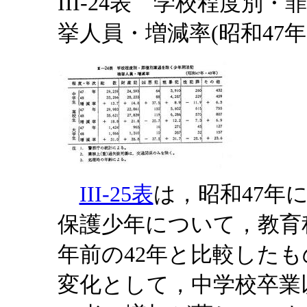
III-24表 学校程度別
挙人員・増減率(昭和47年
III-25表
は，昭和47年
保護少年について，教育
年前の42年と比較した
変化として，中学校卒業