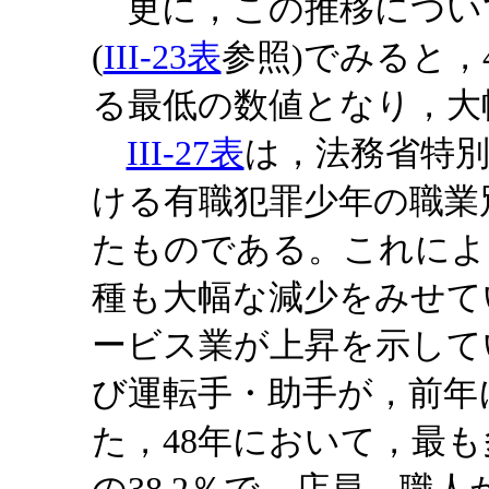
更に，この推移について
(
III-23表
参照)でみると，
る最低の数値となり，大
III-27表
は，法務省特別
ける有職犯罪少年の職業
たものである。これによ
種も大幅な減少をみせて
ービス業が上昇を示して
び運転手・助手が，前年
た，48年において，最