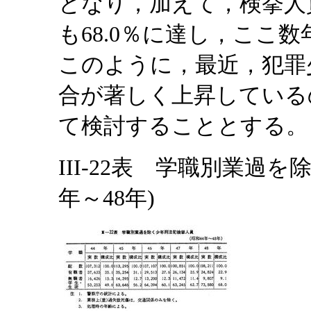
となり，加えて，検挙人
も68.0％に達し，ここ
このように，最近，犯罪
合が著しく上昇している
て検討することとする。
III-22表 学職別業過
年～48年)