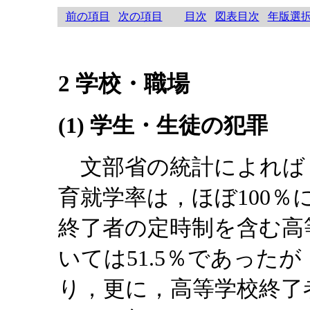
前の項目
次の項目
目次
図表目次
年版選
2 学校・職場
(1) 学生・生徒の犯罪
文部省の統計によれば
育就学率は，ほぼ100
終了者の定時制を含む高
いては51.5％であったが
り，更に，高等学校終了