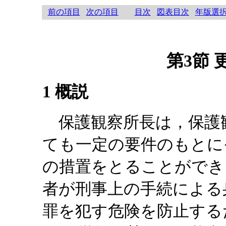
前の項目
次の項目
目次
図表目次
年版選
第3節 
1 概説
保護観察所長は，保護
ても一定の要件のもとに
の措置をとることができ
者が刑事上の手続による
罪を犯す危険を防止する