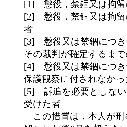
[1] 懲役，禁錮又は拘
[2] 懲役，禁錮又は拘
者
[3] 懲役又は禁錮につ
その裁判が確定するまで
[4] 懲役又は禁錮につ
保護観察に付されなかっ
[5] 訴追を必要としな
受けた者
この措置は，本人が刑