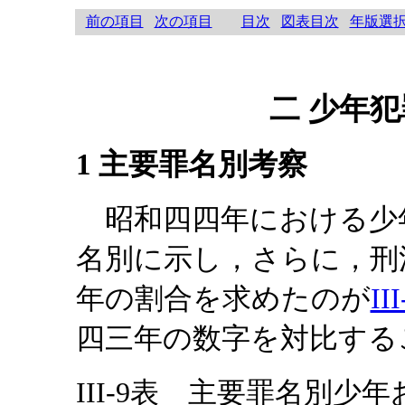
前の項目
次の項目
目次
図表目次
年版選
二 少年
1 主要罪名別考察
昭和四四年における少
名別に示し，さらに，刑
年の割合を求めたのが
II
四三年の数字を対比する
III-9表 主要罪名別少