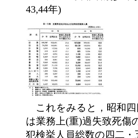
43,44年)
これをみると，昭和四
は業務上(重)過失致死
犯検挙人員総数の四二・