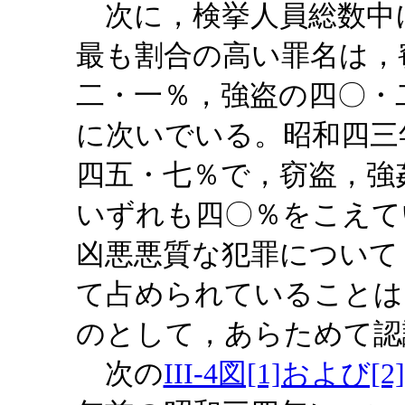
次に，検挙人員総数中
最も割合の高い罪名は，
二・一％，強盗の四〇・
に次いでいる。昭和四三
四五・七％で，窃盗，強
いずれも四〇％をこえて
凶悪悪質な犯罪について
て占められていることは
のとして，あらためて認
次の
III-4図[1]および[2]