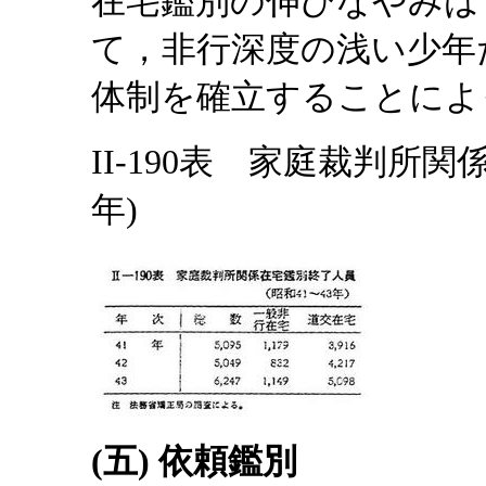
在宅鑑別の伸びなやみは
て，非行深度の浅い少年
体制を確立することによ
II-190表 家庭裁判所関
年)
(五) 依頼鑑別