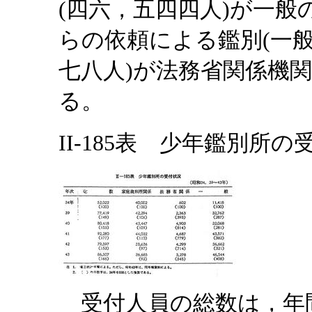
(四六，五四四人)が一
らの依頼による鑑別(一般
七八人)が法務省関係機
る。
II-185表 少年鑑別所の受
受付人員の総数は，年