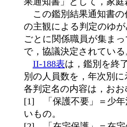
果通知書」として，家庭
この鑑別結果通知書の
の主観による判定のゆが
ごとに関係職員が集まっ
で，協議決定されている
II-188表
は，鑑別を終
別の人員数を，年次別に
各判定名の内容は，おお
[1] 「保護不要」＝少
いもの。
[2] 「在宅保護」＝在