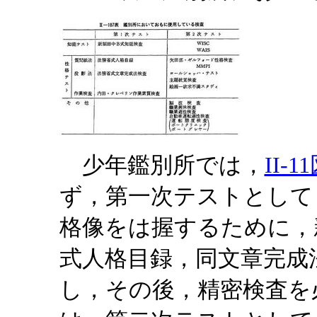
少年鑑別所では，
II-1
ず，第一次テストとして
格像をは握するために，
式人格目録，同文章完成
し，その後，精密検査を