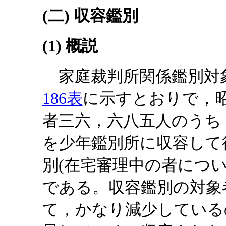
(二) 収容鑑別
(1) 概説
家庭裁判所関係鑑別対
186表
に示すとおりで，
者三六，六八五人のうち
を少年鑑別所に収容して
別(在宅審理中の者につ
である。収容鑑別の対象
て，かなり減少している