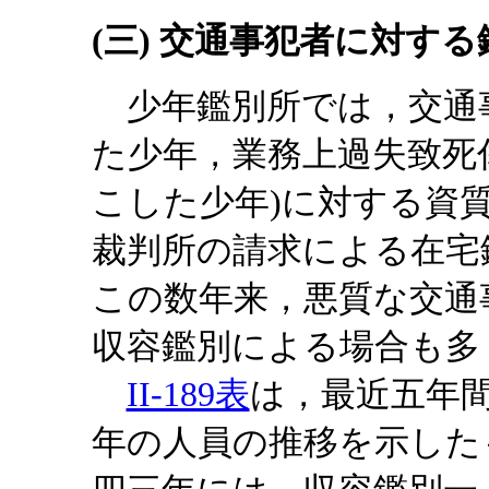
(三) 交通事犯者に対する
少年鑑別所では，交通事
た少年，業務上過失致死
こした少年)に対する資
裁判所の請求による在宅
この数年来，悪質な交通
収容鑑別による場合も多
II-189表
は，最近五年
年の人員の推移を示した