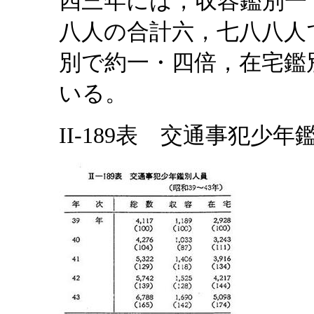
四三年には，収容鑑別一
八人の合計六，七八八人
別で約一・四倍，在宅鑑
いる。
II-189表 交通事犯少年鑑