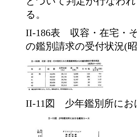
とづいて判定が行なわれ
る。
II-186表 収容・在
の鑑別請求の受付状況(昭和
II-11図 少年鑑別所に