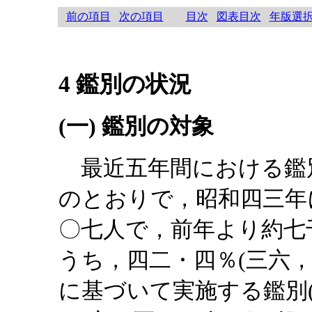
前の項目
次の項目
目次
図表目次
年版選
4 鑑別の状況
(一) 鑑別の対象
最近五年間における鑑
のとおりで，昭和四三年
〇七人で，前年より約七
うち，四二・四％(三六
に基づいて実施する鑑別